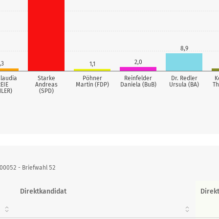
8,9
2,0
,3
1,1
Claudia
Starke
Pöhner
Reinfelder
Dr. Redler
K
REIE
Andreas
Martin (FDP)
Daniela (BuB)
Ursula (BA)
Th
LER)
(SPD)
0052 - Briefwahl 52
Direktkandidat
Direk