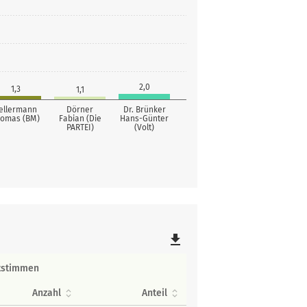
2,0
1,3
1,1
ellermann
Dörner
Dr. Brünker
omas (BM)
Fabian (Die
Hans-Günter
PARTEI)
(Volt)
file_download
tstimmen
Anzahl
Anteil