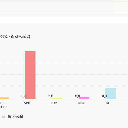
052 - Briefwahl 52
0,0
0,0
0,0
0,0
EIE
SPD
FDP
BuB
BA
HLER
Briefwahl