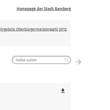
Homepage der Stadt Bamberg
Ergebnis Oberbürgermeisterwahl 2012
search
arrow_forward
file_download