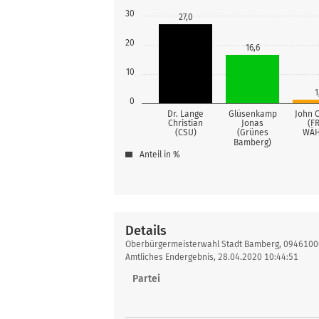
30
27,0
20
16,6
10
1
0
Dr. Lange
Glüsenkamp
John 
Christian
Jonas
(F
(CSU)
(Grünes
WÄH
Bamberg)
Anteil in %
Details
Details
Oberbürgermeisterwahl Stadt Bamberg, 09461000
Amtliches Endergebnis, 28.04.2020 10:44:51
Partei