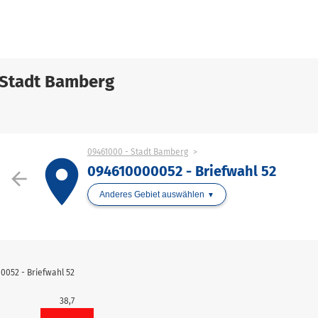
 Stadt Bamberg
09461000 - Stadt Bamberg
place
094610000052 - Briefwahl 52
arrow_back
Anderes Gebiet auswählen
052 - Briefwahl 52
38,7