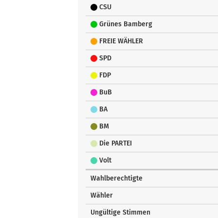
CSU
Grünes Bamberg
FREIE WÄHLER
SPD
FDP
BuB
BA
BM
Die PARTEI
Volt
Wahlberechtigte
Wähler
Ungültige Stimmen