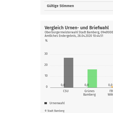
Gültige Stimmen
Vergleich Urnen- und Briefwahl
Oberbürgermeisterwahl Stadt Bamberg, 094610000
Amtliches Endergebnis, 28.04.2020 10:44:51
%
30
20
10
0,0
0,0
0,0
0
CSU
Grünes
FR
Bamberg
WÄ
Urnenwahl
© Stadt Bamberg