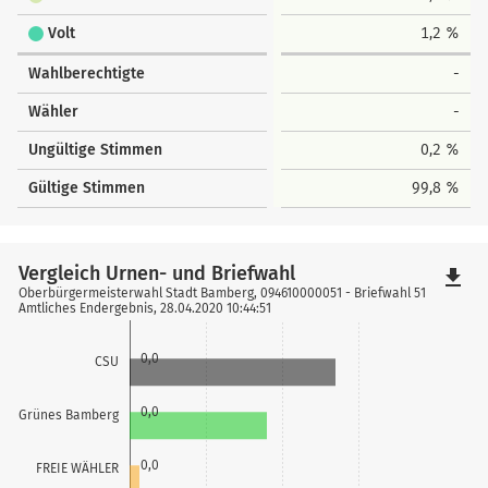
Volt
1,2 %
Wahlberechtigte
-
Wähler
-
Ungültige Stimmen
0,2 %
Gültige Stimmen
99,8 %
Vergleich Urnen- und Briefwahl
file_download
Oberbürgermeisterwahl Stadt Bamberg, 094610000051 - Briefwahl 51
Amtliches Endergebnis, 28.04.2020 10:44:51
0,0
CSU
0,0
Grünes Bamberg
0,0
FREIE WÄHLER