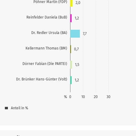
Pöhner Martin (FDP)
2,0
Reinfelder Daniela (BuB)
1,2
Dr. Redler Ursula (BA)
7,7
Kellermann Thomas (BM)
0,7
Dörner Fabian (Die PARTEI)
1,5
Dr. Brünker Hans-Günter (Volt)
1,2
%
0
10
20
30
Anteil in %