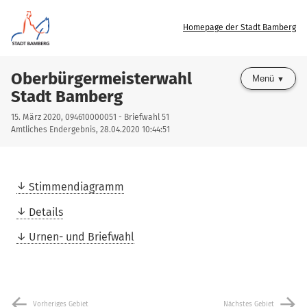
Homepage der Stadt Bamberg
Oberbürgermeisterwahl
Menü
Stadt Bamberg
15. März 2020, 094610000051 - Briefwahl 51
Amtliches Endergebnis, 28.04.2020 10:44:51
Stimmendiagramm
Details
Urnen- und Briefwahl
arrow_back
arrow_forward
Vorheriges Gebiet
Nächstes Gebiet