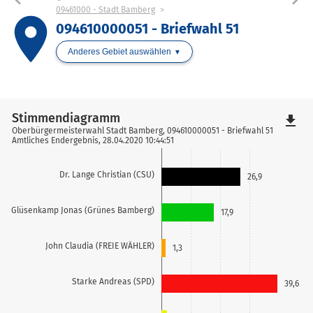
09461000 - Stadt Bamberg
place
094610000051 - Briefwahl 51
Anderes Gebiet auswählen
Stimmendiagramm
file_download
Oberbürgermeisterwahl Stadt Bamberg, 094610000051 - Briefwahl 51
Amtliches Endergebnis, 28.04.2020 10:44:51
Dr. Lange Christian (CSU)
26,9
Glüsenkamp Jonas (Grünes Bamberg)
17,9
John Claudia (FREIE WÄHLER)
1,3
Starke Andreas (SPD)
39,6