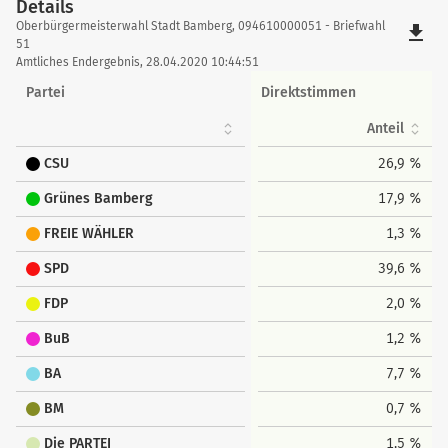
Details
Details
Oberbürgermeisterwahl Stadt Bamberg, 094610000051 - Briefwahl
file_download
51
Amtliches Endergebnis, 28.04.2020 10:44:51
Partei
Direktstimmen
Anteil
CSU
26,9 %
Grünes Bamberg
17,9 %
FREIE WÄHLER
1,3 %
SPD
39,6 %
FDP
2,0 %
BuB
1,2 %
BA
7,7 %
BM
0,7 %
Die PARTEI
1,5 %