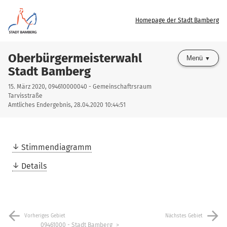
Homepage der Stadt Bamberg
Oberbürgermeisterwahl
Menü
Stadt Bamberg
15. März 2020, 094610000040 - Gemeinschaftrsraum
Tarvisstraße
Amtliches Endergebnis, 28.04.2020 10:44:51
Stimmendiagramm
Details
arrow_back
arrow_forward
Vorheriges Gebiet
Nächstes Gebiet
09461000 - Stadt Bamberg