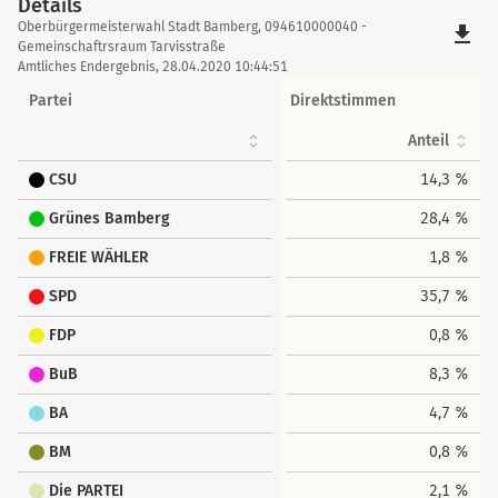
Details
Details
Oberbürgermeisterwahl Stadt Bamberg, 094610000040 -
file_download
Gemeinschaftrsraum Tarvisstraße
Amtliches Endergebnis, 28.04.2020 10:44:51
Partei
Direktstimmen
Anteil
CSU
14,3 %
Grünes Bamberg
28,4 %
FREIE WÄHLER
1,8 %
SPD
35,7 %
FDP
0,8 %
BuB
8,3 %
BA
4,7 %
BM
0,8 %
Die PARTEI
2,1 %