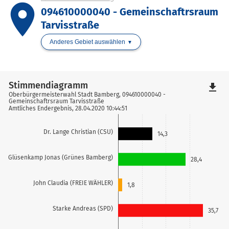
place
094610000040 - Gemeinschaftrsraum
Tarvisstraße
Anderes Gebiet auswählen
Stimmendiagramm
file_download
Oberbürgermeisterwahl Stadt Bamberg, 094610000040 -
Gemeinschaftrsraum Tarvisstraße
Amtliches Endergebnis, 28.04.2020 10:44:51
Dr. Lange Christian (CSU)
14,3
Glüsenkamp Jonas (Grünes Bamberg)
28,4
John Claudia (FREIE WÄHLER)
1,8
Starke Andreas (SPD)
35,7