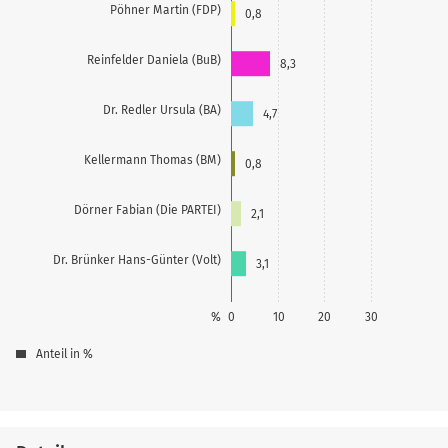
Pöhner Martin (FDP)
0,8
Reinfelder Daniela (BuB)
8,3
Dr. Redler Ursula (BA)
4,7
Kellermann Thomas (BM)
0,8
Dörner Fabian (Die PARTEI)
2,1
Dr. Brünker Hans-Günter (Volt)
3,1
%
0
10
20
30
Anteil in %