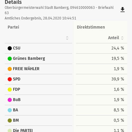
Details
Details
Oberbürgermeisterwahl Stadt Bamberg, 094610000063 - Briefwahl
file_download
63
Amtliches Endergebnis, 28.04.2020 10:44:51
Partei
Direktstimmen
Anteil
CSU
24,4 %
Grünes Bamberg
19,5 %
FREIE WÄHLER
1,9 %
SPD
39,9 %
FDP
1,6 %
BuB
1,9 %
BA
8,5 %
BM
0,5 %
Die PARTEI
1,1 %