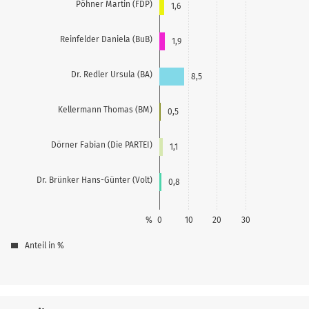
Pöhner Martin (FDP)
1,6
Reinfelder Daniela (BuB)
1,9
Dr. Redler Ursula (BA)
8,5
Kellermann Thomas (BM)
0,5
Dörner Fabian (Die PARTEI)
1,1
Dr. Brünker Hans-Günter (Volt)
0,8
%
0
10
20
30
Anteil in %