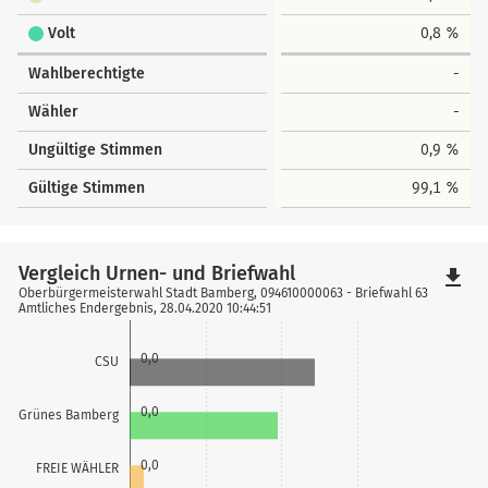
Volt
0,8 %
Wahlberechtigte
-
Wähler
-
Ungültige Stimmen
0,9 %
Gültige Stimmen
99,1 %
Vergleich Urnen- und Briefwahl
file_download
Oberbürgermeisterwahl Stadt Bamberg, 094610000063 - Briefwahl 63
Amtliches Endergebnis, 28.04.2020 10:44:51
0,0
CSU
0,0
Grünes Bamberg
0,0
FREIE WÄHLER