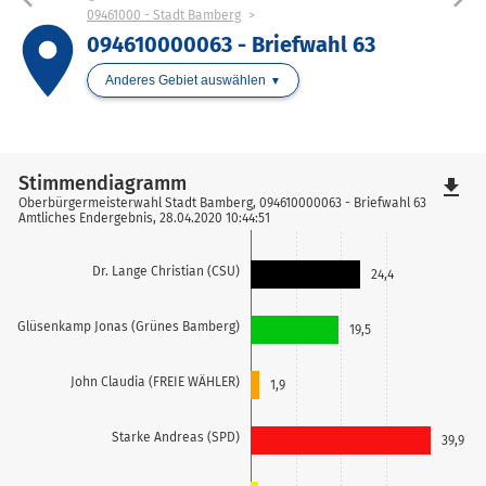
09461000 - Stadt Bamberg
place
094610000063 - Briefwahl 63
Anderes Gebiet auswählen
Stimmendiagramm
file_download
Oberbürgermeisterwahl Stadt Bamberg, 094610000063 - Briefwahl 63
Amtliches Endergebnis, 28.04.2020 10:44:51
Dr. Lange Christian (CSU)
24,4
Glüsenkamp Jonas (Grünes Bamberg)
19,5
John Claudia (FREIE WÄHLER)
1,9
Starke Andreas (SPD)
39,9