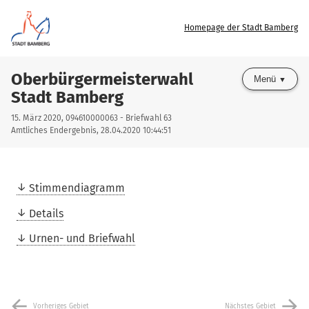
Homepage der Stadt Bamberg
Oberbürgermeisterwahl
Menü
Stadt Bamberg
15. März 2020, 094610000063 - Briefwahl 63
Amtliches Endergebnis, 28.04.2020 10:44:51
Stimmendiagramm
Details
Urnen- und Briefwahl
arrow_back
arrow_forward
Vorheriges Gebiet
Nächstes Gebiet